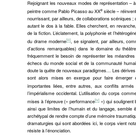
https://doi.org/10.34745/numerev_2599
Rejoignant les nouveaux modes de représentation – à l’
tion de l'adresse e-mail
e
peintre comme Pablo Picasso au XX
siècle – réinvent
nourrissant, par ailleurs, de collaborations scéniques ;
ier dans votre presse-papier
autant le dos à la fable. Elles cherchent, en revanch
de la fiction. L’éclatement, la polyphonie et l’hétérogé
[iii]
du drame moderne
, se signalent, par ailleurs, co
d’actions remarquables) dans le domaine du théâtre
fréquemment le besoin de représenter les méandres de 
échecs du monde social et de la communauté humaine
doute la quête de nouveaux paradigmes… Les dérives
sont alors mises en exergue pour faire émerger 
importantes liées, entre autres, aux conflits armé
l’impérialisme occidental. L’utilisation du corps com
[iv]
mises à l’épreuve (« performance
») qui soulignent b
ainsi que limites de l’humain et du langage, sembl
archétypal de rendre compte d’une mémoire traumatique
dramaturgies qui sont abordées ici, le corps vient n
résiste à l’énonciation.