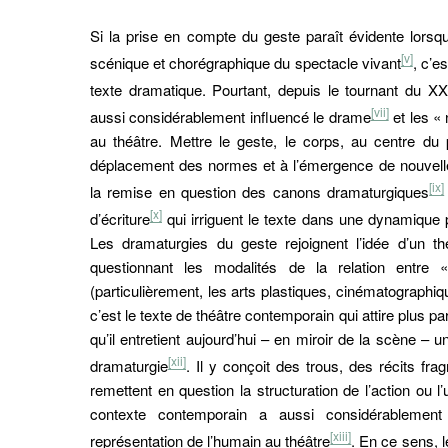
Si la prise en compte du geste paraît évidente lorsqu
[v]
scénique et chorégraphique du spectacle vivant
, c’e
texte dramatique. Pourtant, depuis le tournant du XX
[vii]
aussi considérablement influencé le drame
et les «
au théâtre. Mettre le geste, le corps, au centre du 
déplacement des normes et à l’émergence de nouvell
[ix]
la remise en question des canons dramaturgiques
[x]
d’écriture
qui irriguent le texte dans une dynamique pl
Les dramaturgies du geste rejoignent l’idée d’un t
questionnant les modalités de la relation entre 
(particulièrement, les arts plastiques, cinématographiqu
c’est le texte de théâtre contemporain qui attire plus par
qu’il entretient aujourd’hui – en miroir de la scène – 
[xii]
dramaturgie
. Il y conçoit des trous, des récits fr
remettent en question la structuration de l’action ou l’u
contexte contemporain a aussi considérablement 
[xiii]
représentation de l’humain au théâtre
. En ce sens, 