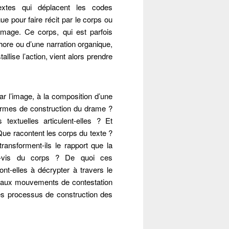
xtes qui déplacent les codes
ue pour faire récit par le corps ou
image. Ce corps, qui est parfois
hore ou d’une narration organique,
llise l’action, vient alors prendre
par l’image, à la composition d’une
termes de construction du drame ?
textuelles articulent-elles ? Et
Que racontent les corps du texte ?
ansforment-ils le rapport que la
s-à-vis du corps ? De quoi ces
ont-elles à décrypter à travers le
s aux mouvements de contestation
Fermer
 les processus de construction des
Fermer
Komodo