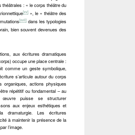
théâtrales : « le corps théâtre du
[xv]
rionnettique
», le « théâtre des
[xvii]
 mutations
dans les typologies
ain, bien souvent devenues des
.
tions, aux écritures dramatiques
corps) occupe une place centrale :
ruit comme un geste symbolique,
écriture s’articule autour du corps
s organiques, actions physiques
tre répétitif ou fondamental – au
e œuvre puisse se structurer
sons aux enjeux esthétiques et
la dramaturgie. Les écritures
ité à maintenir la présence de la
 par l’image.