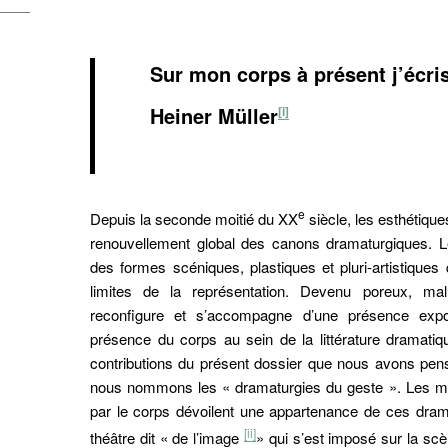
Sur mon corps à présent j’écri
Heiner Müller
[i]
e
Depuis la seconde moitié du XX
siècle, les esthétiqu
renouvellement global des canons dramaturgiques. Le 
des formes scéniques, plastiques et pluri-artistiques
limites de la représentation. Devenu poreux, mall
reconfigure et s’accompagne d’une présence expon
présence du corps au sein de la littérature dramati
contributions du présent dossier que nous avons pen
nous nommons les « dramaturgies du geste ». Les mod
par le corps dévoilent une appartenance de ces drama
[ii]
théâtre dit « de l’image
» qui s’est imposé sur la s