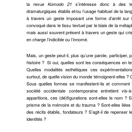
la revue
Komodo 21
s’intéresse donc à des te
dramaturgiques établis et/ou l’usage habituel de la lang
à travers un geste imposant une forme d’arrêt sur 
convoqué dans le tissu textuel par le biais de la métap
mais aussi souvent présent à travers un geste qui crista
en charge l’indicible ou l’innomé.
Mais, un geste peut-il, plus qu’une parole, participer, 
histoire ? Si oui, quelles sont les conséquences en 
Quelles modalités esthétiques ces expérimentations 
surtout, de quelle vision du monde témoignent-elles ? 
Sous quelles formes se manifestent-ils et comment tr
société occidentale contemporaine entretient vi
apparitions, ces (dé)figurations sont-elles le nom ? S
prisme de la mémoire et du trauma ? Sont-elles liée
cet article
des récits établis, fondateurs ? S’agit-il de repenser
identités ?
cter
OUR, P., LEMÉNAGER-BERTRAND, E. (2025) Introduction.