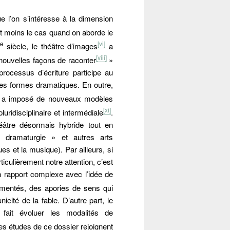
e l’on s’intéresse à la dimension
st moins le cas quand on aborde le
e
[vi]
siècle, le théâtre d’images
a
[viii]
 nouvelles façons de raconter
»
processus d’écriture participe au
es formes dramatiques. En outre,
a imposé de nouveaux modèles
[xi]
uridisciplinaire et intermédiale
.
héâtre désormais hybride tout en
« dramaturgie » et autres arts
es et la musique). Par ailleurs, si
ticulièrement notre attention, c’est
un rapport complexe avec l’idée de
agmentés, des apories de sens qui
nicité de la fable. D’autre part, le
fait évoluer les modalités de
les études de ce dossier rejoignent