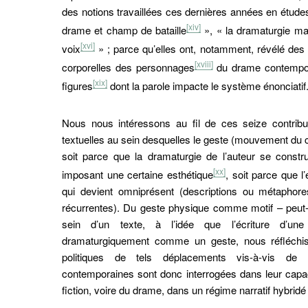
des notions travaillées ces dernières années en études 
[xiv]
drame et champ de bataille
», « la dramaturgie ma
[xvi]
voix
» ; parce qu’elles ont, notamment, révélé des
[xviii]
corporelles des personnages
du drame contempor
[xix]
figures
dont la parole impacte le système énonciatif
Nous nous intéressons au fil de ces seize contribu
textuelles au sein desquelles le geste (mouvement du 
soit parce que la dramaturgie de l’auteur se const
[xx]
imposant une certaine esthétique
, soit parce que l’
qui devient omniprésent (descriptions ou métaphore
récurrentes). Du geste physique comme motif – peut-ê
sein d’un texte, à l’idée que l’écriture d’un
dramaturgiquement comme un geste, nous réfléchis
politiques de tels déplacements vis-à-vis de 
contemporaines sont donc interrogées dans leur capac
fiction, voire du drame, dans un régime narratif hybridé