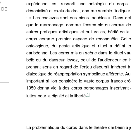
E
expérience, est ressorti une ontologie du corps 
 DE
désocialisé et exclu du droit, comme semble l’indiquer 
: « Les esclaves sont des biens meubles ». Dans cette
que le marronnage, comme l’ensemble du corpus de d
autres pratiques artistiques et culturelles, hérité de l
corps comme premier espace de reconquête. Cette 
ontologique, du geste artistique et rituel a défini t
caribéenne. Les corps mis en scène dans le rituel vau
bélè ou du danseur lewoz, celui de l’audienceur en Ha
prenant sens en regard de l’enjeu discursif inhérent à l
dialectique de réappropriation symbolique afférente. Au 
important si l’on considère le vaste corpus franco-cr
1950 donna vie à des corps-personnages inscrivant 
[4]
luttes pour la dignité et la liberté
.
cet article
cter
, A. (2025) Les « corps créoles » des dramaturgies caribée
La problématique du corps dans le théâtre caribéen a j