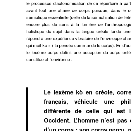
raines .
Komodo 21
, (21).
https://doi.org/10.34745/numerev_2
le processus d’autonomisation de ce répertoire à parti
tion de l'adresse e-mail
avant tout une affaire de corps puisque, dans le co
sémiotique essentielle (celle de la sémiotisation de l’ê
ier dans votre presse-papier
encore plus de sens à la lumière de l’anthropologie
holistique du sujet dans la langue créole fonde u
répond à une expérience vibratoire de l’enveloppe charn
qui mait ko » ( la pensée commande le corps). En d’au
le lexème corps définit une acception du corps entée
constitue et l’environne :
Le lexème kò en créole, corr
français, véhicule une phi
différente de celle qui est
Occident. L’homme n’est pas
d’un corps ; son corps perçu, 