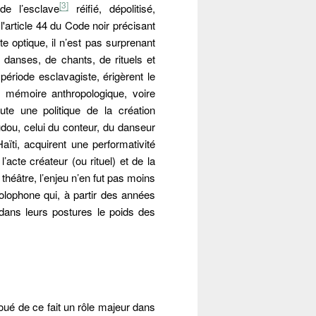
[3]
de l’esclave
réifié, dépolitisé,
l'article 44 du Code noir précisant
 optique, il n’est pas surprenant
anses, de chants, de rituels et
a période esclavagiste, érigèrent le
mémoire anthropologique, voire
oute une politique de la création
dou, celui du conteur, du danseur
ïti, acquirent une performativité
’acte créateur (ou rituel) et de la
théâtre, l’enjeu n’en fut pas moins
éolophone qui, à partir des années
dans leurs postures le poids des
Fermer
Fermer
nnes
oué de ce fait un rôle majeur dans