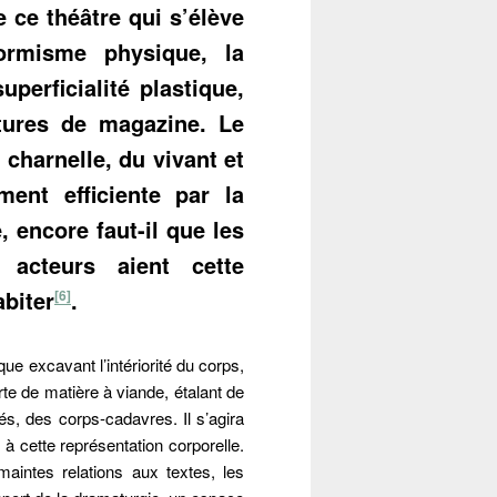
 ce théâtre qui s’élève
ormisme physique, la
uperficialité plastique,
rtures de magazine. Le
charnelle, du vivant et
ment efficiente par la
 encore faut-il que les
 acteurs aient cette
abiter
.
[6]
ue excavant l’intériorité du corps,
te de matière à viande, étalant de
és, des corps-cadavres. Il s’agira
 à cette représentation corporelle.
aintes relations aux textes, les