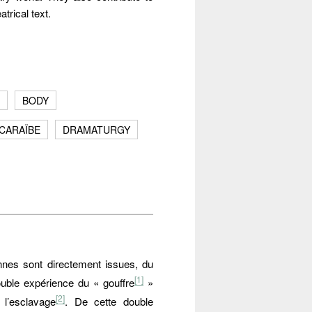
trical text.
BODY
CARAÏBE
DRAMATURGY
éennes sont directement issues, du
[1]
double expérience du « gouffre
»
[2]
 l’esclavage
. De cette double