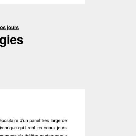
nos jours
gies
positaire d’un panel très large de
istorique qui firent les beaux jours
sonnages du théâtre contemporain