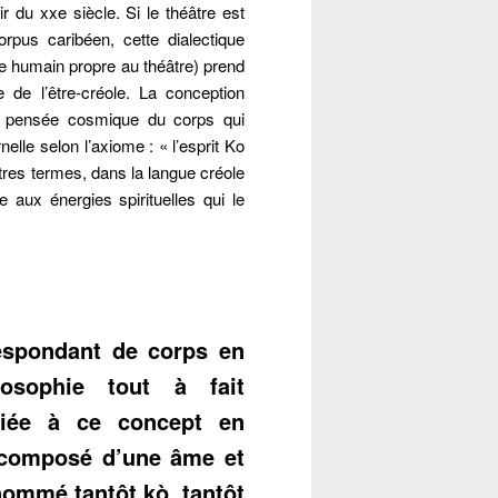
608
r du xxe siècle. Si le théâtre est
rpus caribéen, cette dialectique
tre humain propre au théâtre) prend
 de l’être-créole. La conception
ne pensée cosmique du corps qui
elle selon l’axiome : « l’esprit Ko
tres termes, dans la langue créole
 aux énergies spirituelles qui le
espondant de corps en
losophie tout à fait
 liée à ce concept en
 composé d’une âme et
nommé tantôt kò, tantôt