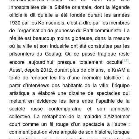
https://doi.org/10.34745/numerev_2424
inhospitalière de la Sibérie orientale, dont la légende
Récupération de l'adresse e-mail
officielle dit qu’elle a été fondée durant les années
1930 par les Komsomols, c’est-à-dire par les membres
Copier dans votre presse-papier
de l’organisation de jeunesse du Parti communiste. La
réalité est beaucoup moins glorieuse, dans la mesure
où la ville et son industrie ont été construites par les
prisonniers du Goulag. Or, ce passé tragique reste
[13]
encore aujourd’hui presque totalement occulté
.
Aussi, depuis 2012, durant plus de dix ans, le KnAM a
tenté de renouer les fils d’une mémoire falsifiée : à
partir d’interviews des habitants de la ville, l’équipe
artistique a élaboré une dizaine de spectacles qui
mettent en évidence les liens entre l’apathie de la
société russe contemporaine et son amnésie
collective. La métaphore de la maladie d’Alzheimer
court comme un fil rouge d’un spectacle à l’autre :
comment peut-on vivre amputé de son histoire, lorsque