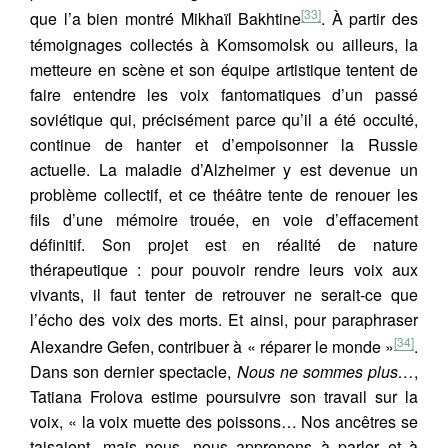
[33]
que l’a bien montré Mikhaïl Bakhtine
. À partir des
témoignages collectés à Komsomolsk ou ailleurs, la
metteure en scène et son équipe artistique tentent de
faire entendre les voix fantomatiques d’un passé
soviétique qui, précisément parce qu’il a été occulté,
continue de hanter et d’empoisonner la Russie
actuelle. La maladie d’Alzheimer y est devenue un
problème collectif, et ce théâtre tente de renouer les
fils d’une mémoire trouée, en voie d’effacement
définitif. Son projet est en réalité de nature
thérapeutique : pour pouvoir rendre leurs voix aux
vivants, il faut tenter de retrouver ne serait-ce que
l’écho des voix des morts. Et ainsi, pour paraphraser
[34]
Alexandre Gefen, contribuer à « réparer le monde »
.
Dans son dernier spectacle,
Nous ne sommes plus…
,
Tatiana Frolova estime poursuivre son travail sur la
voix, « la voix muette des poissons… Nos ancêtres se
taisaient, mais nous, nous apprenons à parler et à