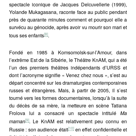
spectacle iconique de Jacques Delcuvellerie (1999),
Yolande Mukagasana, raconte face au public pendant
près de quarante minutes comment et pourquoi elle a
survécu au génocide, après avoir vu mourir son mari et
[8]
tous ses enfants
.
Fondé en 1985 à Komsomolsk-sur-l’Amour, dans
l’extrême Est de la Sibérie, le Théâtre KnAM, qui a été
l’un des premiers théâtres indépendants d’URSS et
dont l’acronyme signifie « Venez chez nous », s’est au
départ concentré sur les dramaturgies contemporaines
russes et étrangères. Mais, à partir de 2005, il s’est
tourné vers les formes documentaires, lorsqu’à la suite
du décès de sa mère, la metteure en scène Tatiana
Frolova lui a consacré un spectacle intitulé
Ma
[9]
maman
. Le KnAM est relativement peu connu en
[10]
Russie : son audience était
en effet confidentielle et