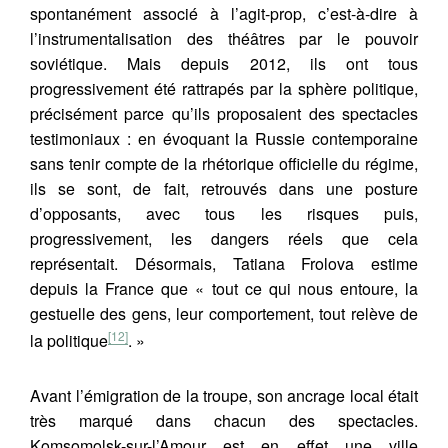
spontanément associé à l’agit-prop, c’est-à-dire à
l’instrumentalisation des théâtres par le pouvoir
soviétique. Mais depuis 2012, ils ont tous
progressivement été rattrapés par la sphère politique,
précisément parce qu’ils proposaient des spectacles
testimoniaux : en évoquant la Russie contemporaine
sans tenir compte de la rhétorique officielle du régime,
ils se sont, de fait, retrouvés dans une posture
d’opposants, avec tous les risques puis,
progressivement, les dangers réels que cela
représentait. Désormais, Tatiana Frolova estime
depuis la France que « tout ce qui nous entoure, la
gestuelle des gens, leur comportement, tout relève de
[12]
la politique
. »
Citer cet article
Fermer
Avant l’émigration de la troupe, son ancrage local était
KEMPF, L. (2024) Le tissage des voix dans le
Contacter
très marqué dans chacun des spectacles.
Fermer
travail du Théâtre KnAM.
Komodo 21
, (19).
Komsomolsk-sur-l’Amour est en effet une ville